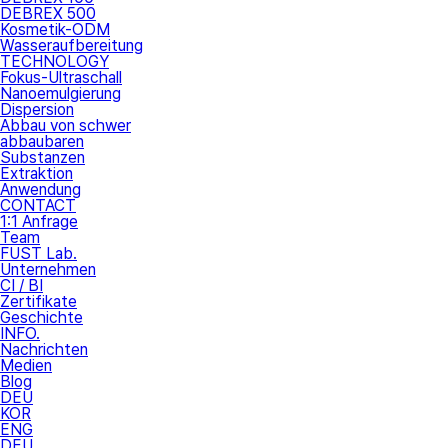
DEBREX 500
Kosmetik-ODM
Wasseraufbereitung
TECHNOLOGY
Fokus-Ultraschall
Nanoemulgierung
Dispersion
Abbau von schwer
abbaubaren
Substanzen
Extraktion
Anwendung
CONTACT
1:1 Anfrage
Team
FUST Lab.
Unternehmen
CI / BI
Zertifikate
Geschichte
INFO.
Nachrichten
Medien
Blog
DEU
KOR
ENG
DEU