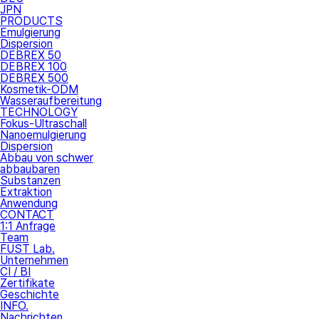
JPN
PRODUCTS
Emulgierung
Dispersion
DEBREX 50
DEBREX 100
DEBREX 500
Kosmetik-ODM
Wasseraufbereitung
TECHNOLOGY
Fokus-Ultraschall
Nanoemulgierung
Dispersion
Abbau von schwer
abbaubaren
Substanzen
Extraktion
Anwendung
CONTACT
1:1 Anfrage
Team
FUST Lab.
Unternehmen
CI / BI
Zertifikate
Geschichte
INFO.
Nachrichten